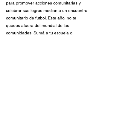
para promover acciones comunitarias y
celebrar sus logros mediante un encuentro
comunitario de fútbol. Este año, no te
quedes afuera del mundial de las
comunidades. Sumá a tu escuela o
comunidad dando click en "Inscribite".
Previous
Next
SUPPORTED BY:
Legal and administrative headquarters:
Av. Córdoba 950 5°C