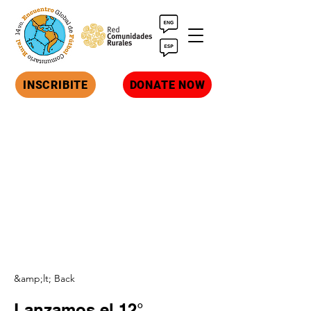
INSCRIBITE
DONATE NOW
&amp;lt; Back
Lanzamos el 12°