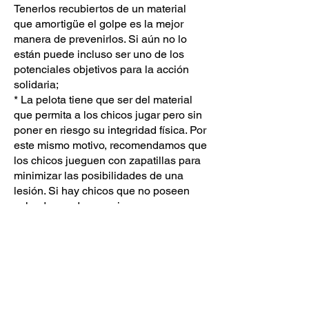
Tenerlos recubiertos de un material
que amortigüe el golpe es la mejor
manera de prevenirlos. Si aún no lo
están puede incluso ser uno de los
potenciales objetivos para la acción
solidaria;
* La pelota tiene que ser del material
que permita a los chicos jugar pero sin
poner en riesgo su integridad física. Por
este mismo motivo, recomendamos que
los chicos jueguen con zapatillas para
minimizar las posibilidades de una
lesión. Si hay chicos que no poseen
calzado puede organizarse una
campaña previa para que a ninguno en
la comunidad le falte el suyo;
* Tener presentes y cumplir con todas
las leyes y demás regulaciones
aplicables, por ejemplo las normas que
indican cómo prevenir y actuar en